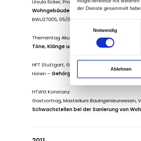
möglicherweise mit weiteren
Ursula Eicker, Prof. Dr. Heinz-Martin Fischer:
„En
der Dienste gesammelt habe
Wohngebäuden – vom Altbau zum akustisc
BWU27005, 05/08 – 09/10
Einwilligungsauswahl
Notwendig
Thementag Akustik des MiNe-MINT e.V im ZFB d
Töne, Klänge und Geräusche – aber was is
HFT Stuttgart, Gesundheitstag
Ablehnen
Hören –
Gehörgefährdung durch Schall – L
HTWG Konstanz
Gastvortrag, Masterkurs Bauingenieurwesen, Ve
Schwachstellen bei der Sanierung von W
2011