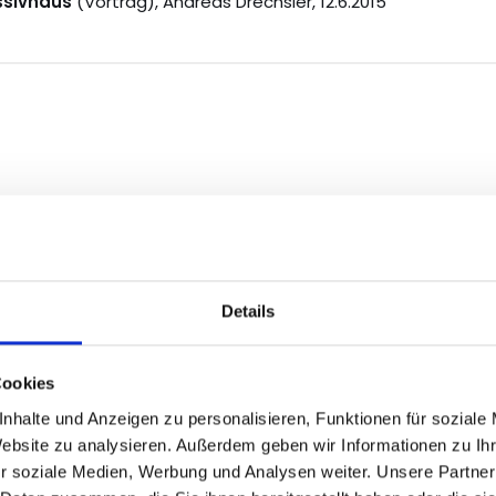
ssivhaus
(Vortrag), Andreas Drechsler, 12.6.2015
 Meier-Dallach, Marion Hermann-Röttgen:
Voice of the City –
uided sound exploration,
Deutsche Jahrestagung für
Details
Cookies
nhalte und Anzeigen zu personalisieren, Funktionen für soziale
Website zu analysieren. Außerdem geben wir Informationen zu I
Ing.(FH) Andreas Drechsler, Dipl.-Ing.(FH) Robert Marin, Prof. Dr.
r soziale Medien, Werbung und Analysen weiter. Unsere Partner