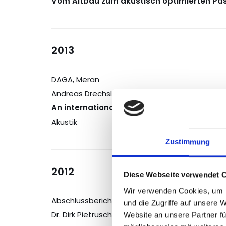
Vom Altbau zum akustisch optimierten Pa
2013
DAGA, Meran
Andreas Drechsler, Oliver Graber, Hans-Peter
An international educational action with g
Akustik
Zustimmung
2012
Diese Webseite verwendet 
Wir verwenden Cookies, um I
Abschlussbericht BW-Plus Projekt
und die Zugriffe auf unsere 
Dr. Dirk Pietruschka, Dipl. Ing. Edit Varga, Dipl.-
Website an unsere Partner fü